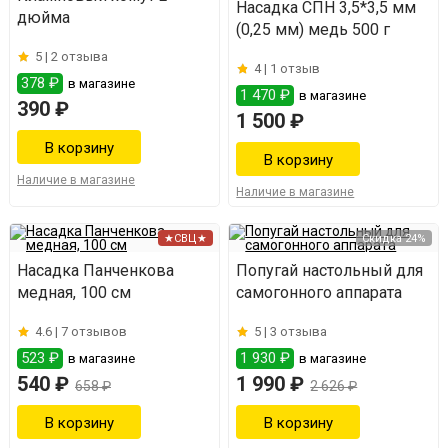
Насадка СПН 3,5*3,5 мм
дюйма
(0,25 мм) медь 500 г
5 |
2 отзыва
4 |
1 отзыв
378 ₽
в магазине
1 470 ₽
в магазине
390 ₽
1 500 ₽
Наличие в магазине
Наличие в магазине
★СВЦ★
Скидка 24%
Насадка Панченкова
Попугай настольный для
медная, 100 см
самогонного аппарата
4.6 |
7 отзывов
5 |
3 отзыва
523 ₽
1 930 ₽
в магазине
в магазине
540 ₽
1 990 ₽
658 ₽
2 626 ₽