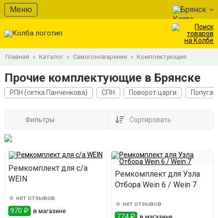
Меню
Брянск
Главная
Каталог
Самогоноварение
Комплектующие
»
»
»
Прочие комплектующие в Брянске
РПН (сетка Панченкова)
СПН
Поворот царги
Попугай
Фильтры
Сортировать
Ремкомплект для с/а
Ремкомплект для Узла
WEIN
Отбора Wein 6 / Wein 7
нет отзывов
нет отзывов
970 ₽
в магазине
774 ₽
в магазине